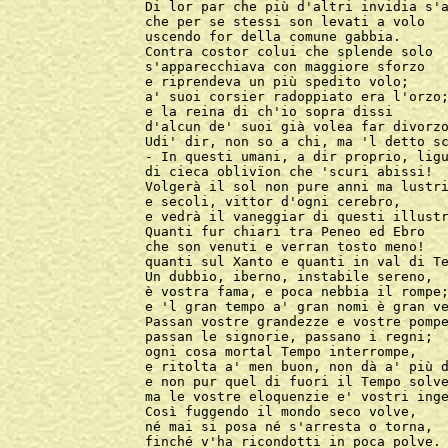
Di lor par che più d'altri invidia s'a
che per se stessi son levati a volo

uscendo for della comune gabbia.

Contra costor colui che splende solo

s'apparecchiava con maggiore sforzo

e riprendeva un più spedito volo;

a' suoi corsier radoppiato era l'orzo;
e la reina di ch'io sopra dissi

d'alcun de' suoi già volea far divorzo
Udi' dir, non so a chi, ma 'l detto sc
- In questi umani, a dir proprio, ligu
di cieca oblivïon che 'scuri abissi!

Volgerà il sol non pure anni ma lustri
e secoli, vittor d'ogni cerebro,

e vedrà il vaneggiar di questi illustr
Quanti fur chiari tra Peneo ed Ebro

che son venuti e verran tosto meno!

quanti sul Xanto e quanti in val di Te
Un dubbio, iberno, instabile sereno,

è vostra fama, e poca nebbia il rompe;
e 'l gran tempo a' gran nomi è gran ve
Passan vostre grandezze e vostre pompe
passan le signorie, passano i regni;

ogni cosa mortal Tempo interrompe,

e ritolta a' men buon, non dà a' più d
e non pur quel di fuori il Tempo solve
ma le vostre eloquenzie e' vostri inge
Così fuggendo il mondo seco volve,

né mai si posa né s'arresta o torna,

finché v'ha ricondotti in poca polve.
