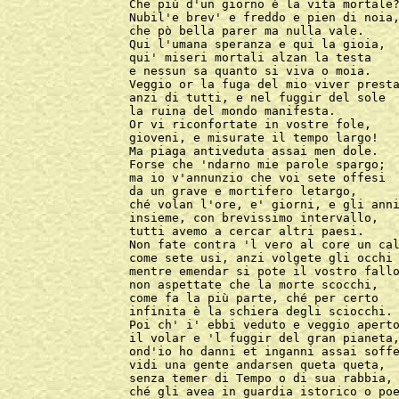
Che più d'un giorno è la vita mortale?
Nubil'e brev' e freddo e pien di noia,
che pò bella parer ma nulla vale.

Qui l'umana speranza e qui la gioia,

qui' miseri mortali alzan la testa

e nessun sa quanto si viva o moia.

Veggio or la fuga del mio viver presta
anzi di tutti, e nel fuggir del sole

la ruina del mondo manifesta.

Or vi riconfortate in vostre fole,

gioveni, e misurate il tempo largo!

Ma piaga antiveduta assai men dole.

Forse che 'ndarno mie parole spargo;

ma io v'annunzio che voi sete offesi

da un grave e mortifero letargo,

ché volan l'ore, e' giorni, e gli anni
insieme, con brevissimo intervallo,

tutti avemo a cercar altri paesi.

Non fate contra 'l vero al core un cal
come sete usi, anzi volgete gli occhi

mentre emendar si pote il vostro fallo
non aspettate che la morte scocchi,

come fa la più parte, ché per certo

infinita è la schiera degli sciocchi.

Poi ch' i' ebbi veduto e veggio aperto
il volar e 'l fuggir del gran pianeta,
ond'io ho danni et inganni assai soffe
vidi una gente andarsen queta queta,

senza temer di Tempo o di sua rabbia,

ché gli avea in guardia istorico o poe