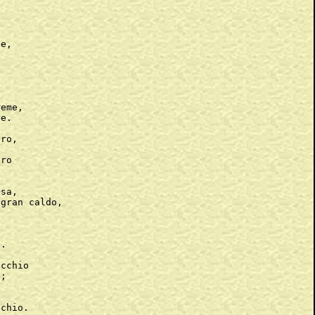




e,

eme,

e.

ro,

ro

sa,

gran caldo,

.



cchio

;



chio.
