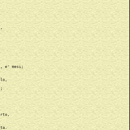




,

, e' mesi;

lo,

;





rto,

ta.
