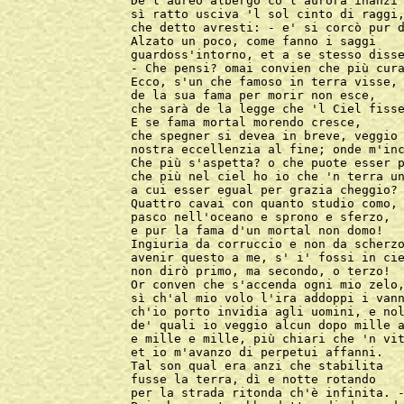
De l'aureo albergo co l'aurora inanzi

sì ratto usciva 'l sol cinto di raggi,
che detto avresti: - e' si corcò pur d
Alzato un poco, come fanno i saggi

guardoss'intorno, et a se stesso disse
- Che pensi? omai convien che più cura
Ecco, s'un che famoso in terra visse,

de la sua fama per morir non esce,

che sarà de la legge che 'l Ciel fisse
E se fama mortal morendo cresce,

che spegner si devea in breve, veggio

nostra eccellenzia al fine; onde m'inc
Che più s'aspetta? o che puote esser p
che più nel ciel ho io che 'n terra un
a cui esser egual per grazia cheggio?

Quattro cavai con quanto studio como,

pasco nell'oceano e sprono e sferzo,

e pur la fama d'un mortal non domo!

Ingiuria da corruccio e non da scherzo
avenir questo a me, s' i' fossi in cie
non dirò primo, ma secondo, o terzo!

Or conven che s'accenda ogni mio zelo,
sì ch'al mio volo l'ira addoppi i vann
ch'io porto invidia agli uomini, e nol
de' quali io veggio alcun dopo mille a
e mille e mille, più chiari che 'n vit
et io m'avanzo di perpetui affanni.

Tal son qual era anzi che stabilita

fusse la terra, dì e notte rotando

per la strada ritonda ch'è infinita. -