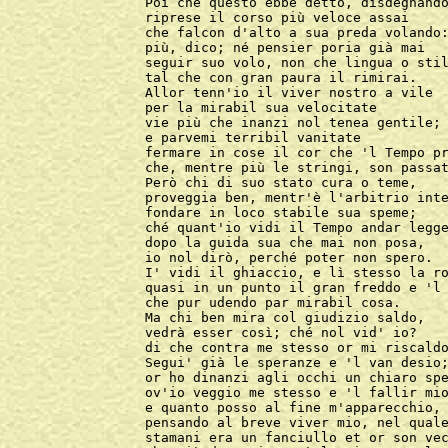
Poi che questo ebbe detto, disdegnando
riprese il corso più veloce assai

che falcon d'alto a sua preda volando:
più, dico; né pensier poria già mai

seguir suo volo, non che lingua o stil
tal che con gran paura il rimirai.

Allor tenn'io il viver nostro a vile

per la mirabil sua velocitate

vie più che inanzi nol tenea gentile;

e parvemi terribil vanitate

fermare in cose il cor che 'l Tempo pr
che, mentre più le stringi, son passat
Però chi di suo stato cura o teme,

proveggia ben, mentr'è l'arbitrio inte
fondare in loco stabile sua speme;

ché quant'io vidi il Tempo andar legge
dopo la guida sua che mai non posa,

io nol dirò, perché poter non spero.

I' vidi il ghiaccio, e lì stesso la ro
quasi in un punto il gran freddo e 'l 
che pur udendo par mirabil cosa.

Ma chi ben mira col giudizio saldo,

vedrà esser così; ché nol vid' io?

di che contra me stesso or mi riscaldo
Segui' già le speranze e 'l van desio;
or ho dinanzi agli occhi un chiaro spe
ov'io veggio me stesso e 'l fallir mio
e quanto posso al fine m'apparecchio,

pensando al breve viver mio, nel quale
stamani era un fanciullo et or son vec