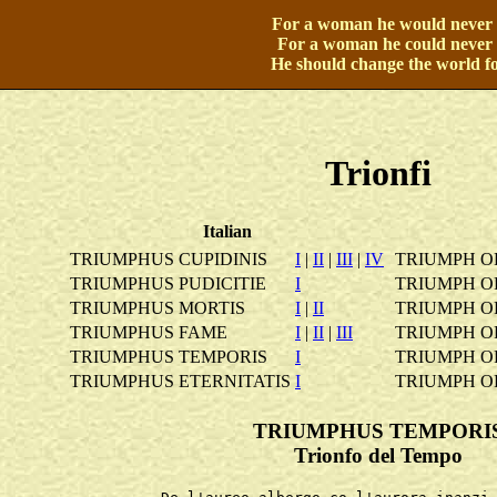
For a woman he would never
For a woman he could never
He should change the world f
Trionfi
Italian
TRIUMPHUS CUPIDINIS
I
|
II
|
III
|
IV
TRIUMPH O
TRIUMPHUS PUDICITIE
I
TRIUMPH O
TRIUMPHUS MORTIS
I
|
II
TRIUMPH O
TRIUMPHUS FAME
I
|
II
|
III
TRIUMPH O
TRIUMPHUS TEMPORIS
I
TRIUMPH O
TRIUMPHUS ETERNITATIS
I
TRIUMPH O
TRIUMPHUS TEMPORI
Trionfo del Tempo