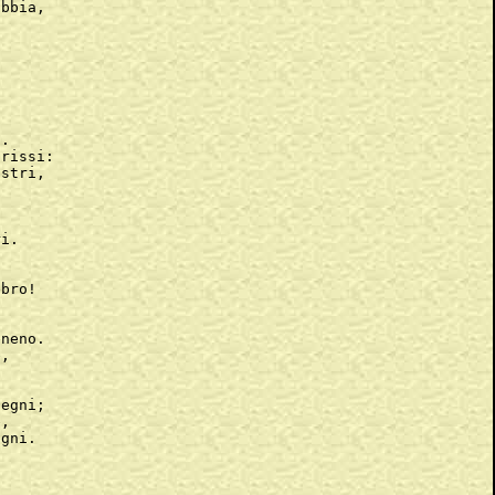
bbia,



.

rissi:

stri,



i.

bro!



neno.

,

egni;

,

gni.
