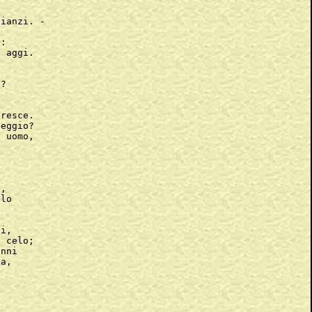


ianzi. -

:

 aggi.

?

resce.

eggio?

 uomo,

,

lo



i,

 celo;

nni

a,


