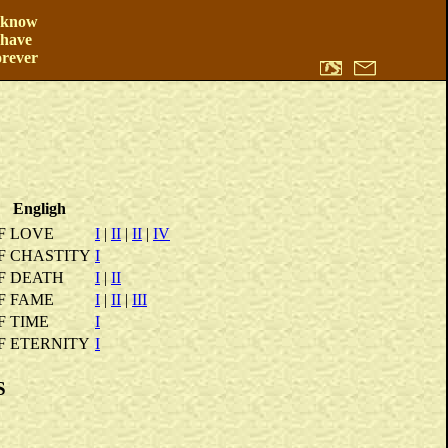
 know
 have
orever
Engligh
F LOVE
I
|
II
|
II
|
IV
F CHASTITY
I
F DEATH
I
|
II
F FAME
I
|
II
|
III
F TIME
I
F ETERNITY
I
S