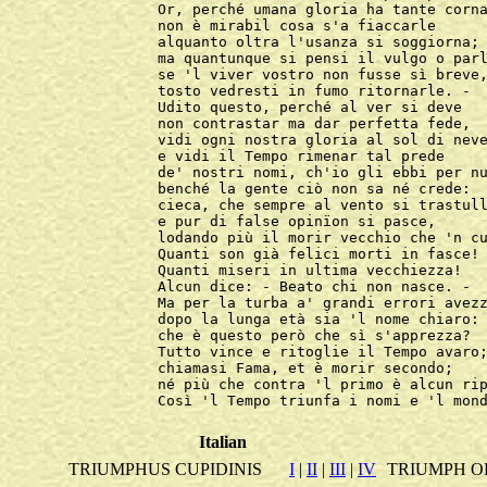
Or, perché umana gloria ha tante corna
non è mirabil cosa s'a fiaccarle

alquanto oltra l'usanza si soggiorna;

ma quantunque si pensi il vulgo o parl
se 'l viver vostro non fusse sì breve,
tosto vedresti in fumo ritornarle. -

Udito questo, perché al ver si deve

non contrastar ma dar perfetta fede,

vidi ogni nostra gloria al sol di neve
e vidi il Tempo rimenar tal prede

de' nostri nomi, ch'io gli ebbi per nu
benché la gente ciò non sa né crede: 

cieca, che sempre al vento si trastull
e pur di false opinïon si pasce,

lodando più il morir vecchio che 'n cu
Quanti son già felici morti in fasce!

Quanti miseri in ultima vecchiezza!

Alcun dice: - Beato chi non nasce. - 

Ma per la turba a' grandi errori avezz
dopo la lunga età sia 'l nome chiaro:

che è questo però che sì s'apprezza? 

Tutto vince e ritoglie il Tempo avaro;
chiamasi Fama, et è morir secondo;

né più che contra 'l primo è alcun rip
Italian
TRIUMPHUS CUPIDINIS
I
|
II
|
III
|
IV
TRIUMPH O