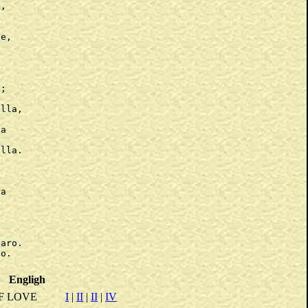
,

e,



;

lla,

a

lla.

a



aro.

Engligh
F LOVE
I
|
II
|
II
|
IV